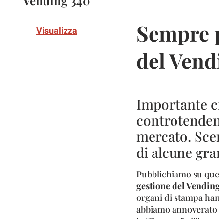
Vending 340
Sempre p
Visualizza
del Vend
Importante cr
controtendenz
mercato. Scen
di alcune gra
Pubblichiamo su que
gestione del Vending 
organi di stampa hann
abbiamo annoverato c