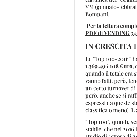
VM (gennaio-febbraio)
Bompani.
Per la lettura comple
PDF di VENDING 34
IN CRESCITA L
Le “Top 100-2016” h
1.369.496.108 €uro, 
quando il totale era s
vanno fatti, però, te
un certo turnover di 
però, anche se si raf
espressi da queste st
classifica o meno).
L’
“Top 100”, quindi, se
stabile, che nel 2016
studio di settore di 