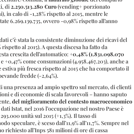
ti, di
2.250.513.280 €uro
(vending+ porzionato
i), in calo di -1,28% rispetto al 2015, mentre le
te 6.269.139.735, ovvero -0,98% rispetto all’anno
ati c’è stata la consistente diminuzione dei ricavi del
ispetto al 2015). A questa discesa ha fatto da
sta crescita dell’automatico:
+0,48% (1.831.098.070
o
e +0,47% come consumazioni (4.958.467.203), anche a
 estiva più fresca rispetto al 2015 che ha comportato il
 bevande fredde (-2,64%).
di una presenza ad ampio spettro sul mercato, di clienti
ioni e di economie di scala favorevoli – hanno saputo
ente,
del miglioramento del contesto macroeconomico
 dati Istat, nel 2016 l’occupazione nel nostro Paese è
 293.000 unità sul 2015 (+1,3%). Il tasso di
do speculare, è sceso dall’11,9% all’11,7%. Sempre nel
 richiesto all’Inps 581 milioni di ore di cassa