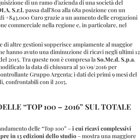
cquisizione di un ramo d’azienda di una società del
I.A. S.r.l.
passa dall’80a alla 68a posizione con un
 di +843.000 €uro grazie a un aumento delle erogazioni
ne commerciale nella regione e, in particolare, nel
 e di altre gestioni sopperisce ampiamente al maggior
e hanno avuto una diminuzione di ricavi negli ultimi 12
 del 2015. Tra queste non è compresa la
So.Me.d. S.p.a
.
modificato la data di chiusura al 30/09/2016 per
ontrollante Gruppo Argenta; i dati dei primi 9 mesi del
, confrontabili con il 2015.
DELLE “TOP 100 – 2016” SUL TOTALE
’andamento delle “Top 100” –
i cui ricavi complessivi
mpre in 13 edizioni dello studio
– mostra una maggiore