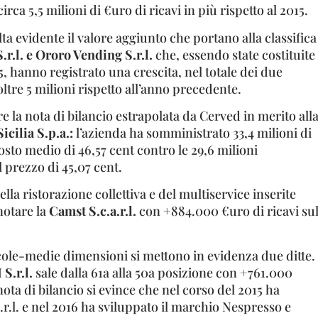
irca 5,5 milioni di €uro di ricavi in più rispetto al 2015.
ta evidente il valore aggiunto che portano alla classifica
.r.l. e Ororo Vending S.r.l.
che, essendo state costituite
5, hanno registrato una crescita, nel totale dei due
 oltre 5 milioni rispetto all’anno precedente.
e la nota di bilancio estrapolata da Cerved in merito all
icilia S.p.a.:
l’azienda ha somministrato 33,4 milioni di
sto medio di 46,57 cent contro le 29,6 milioni
l prezzo di 45,07 cent.
ella ristorazione collettiva e del multiservice inserite
notare la
Camst S.c.a.r.l.
con +884.000 €uro di ricavi su
ccole-medie dimensioni si mettono in evidenza due ditte.
S.r.l.
sale dalla 61a alla 50a posizione con +761.000
nota di bilancio si evince che nel corso del 2015 ha
.r.l. e nel 2016 ha sviluppato il marchio Nespresso e