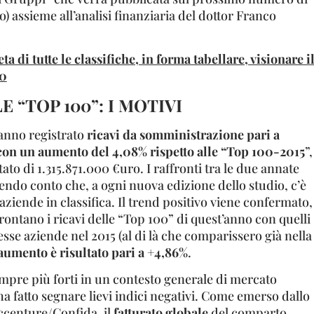
 assieme all’analisi finanziaria del dottor Franco
ta di tutte le classifiche, in forma tabellare, visionare i
0
E “TOP 100”: I MOTIVI
anno registrato
ricavi da somministrazione pari a
con un aumento del 4,08% rispetto alle “Top 100-2015
”,
tato di 1.315.871.000 €uro. I raffronti tra le due annate
nendo conto che, a ogni nuova edizione dello studio, c’è
aziende in classifica. Il trend positivo viene confermato,
frontano i ricavi delle “Top 100” di quest’anno con quelli
esse aziende nel 2015 (al di là che comparissero già nella
aumento è risultato pari a +4,86%
.
mpre più forti in un contesto generale di mercato
 ha fatto segnare lievi indici negativi. Come emerso dallo
Accenture/Confida, il
fatturato globale
del comparto