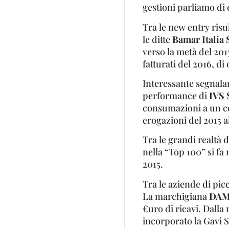
gestioni parliamo di c
Tra le new entry risul
le ditte
Bamar Italia S
verso la metà del 201
fatturati del 2016, di
Interessante segnalar
performance di
IVS S
consumazioni a un co
erogazioni del 2015 a
Tra le grandi realtà d
nella “Top 100” si fa 
2015.
Tra le aziende di pi
La marchigiana
DAM 
€uro di ricavi. Dalla 
incorporato la Gavi S