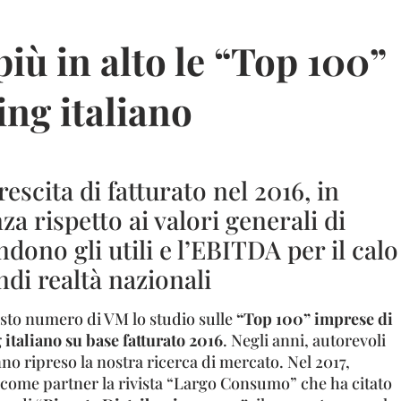
iù in alto le “Top 100”
ing italiano
escita di fatturato nel 2016, in
a rispetto ai valori generali di
dono gli utili e l’EBITDA per il calo
ndi realtà nazionali
sto numero di VM lo studio sulle
“Top 100” imprese di
italiano su base fatturato 2016
. Negli anni, autorevoli
o ripreso la nostra ricerca di mercato. Nel 2017,
ome partner la rivista “Largo Consumo” che ha citato