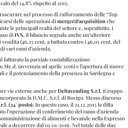
calo del 14,8% rispetto al 2015.
trascurare nel processo di rafforzamento delle “Top
ficarsi delle operazioni di
merger&acquisition
che
te le principali realtà del settore e, soprattutto, i
caso di
IVS,
il bilancio segnala anche un’ulteriore
 vendita (46,25 cent. a battuta contro i 46,05 cent. del
 di vari rami d’azienda.
l fatturato la parziale contabilizzazione
So.Me.d. (avvenuta ad aprile 2016) e l’apertura di nuove
riuli e il potenziamento della presenza in Sardegna e
per vie esterne anche per
Deltavending S.r.l.
(Gruppo
ncorporato la D.M.C. S.r.l. di Rovigo. Stesso discorso
.l. (24° posto).
In questo caso, il 21.12.2015 la ditta
to l’operazione di conferimento del ramo d’azienda
 di somministrazione di alimenti e bevande nella Espresso
eale a decorrere dal 01/01/2016. Nel totale delle due