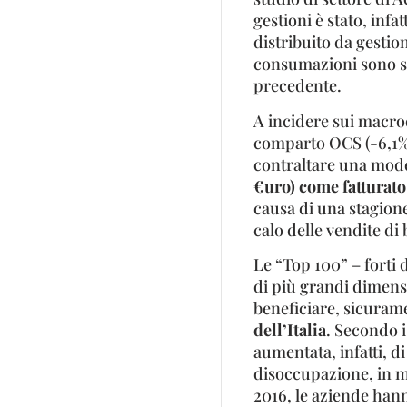
gestioni è stato, infat
distribuito da gestion
consumazioni sono sta
precedente.
A incidere sui macrod
comparto OCS (-6,1% r
contraltare una mode
€uro) come fatturat
causa di una stagione
calo delle vendite di
Le “Top 100” – forti 
di più grandi dimens
beneficiare, sicuram
dell’Italia
. Secondo i
aumentata, infatti, di
disoccupazione, in mo
2016, le aziende hanno