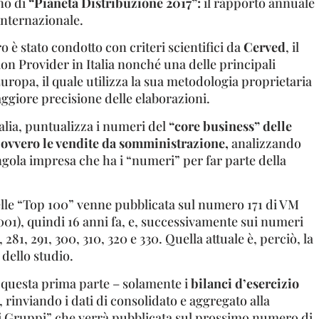
rno di
“Pianeta Distribuzione 2017”:
il rapporto annuale
internazionale.
 è stato condotto con criteri scientifici da
Cerved
, il
on Provider in Italia nonché una delle principali
Europa, il quale utilizza la sua metodologia proprietaria
ggiore precisione delle elaborazioni.
talia, puntualizza i numeri del
“core business” delle
 ovvero le vendite da somministrazione,
analizzando
gola impresa che ha i “numeri” per far parte della
lle “Top 100” venne pubblicata sul numero 171 di VM
01), quindi 16 anni fa, e, successivamente sui numeri
, 281, 291, 300, 310, 320 e 330. Quella attuale è, perciò, la
dello studio.
questa prima parte – solamente i
bilanci d’esercizio
, rinviando i dati di consolidato e aggregato alla
di Gruppi” che verrà pubblicata sul prossimo numero di