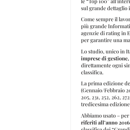
le “Top 100” all’inte
sul grande dettaglio 
Come sempre il lavoro
più grande Informati
agenzie di rating in 
per garantire una ma
Lo studio, unico in I
imprese di gestione,
direttamente ogni sin
classifica.
La prima edizione de
(Gennaio/Febbraio 20
205, 231, 252, 262, 272
tredicesima edizione 
Abbiamo usato – per 
riferiti all’anno 2016
classifica dei “Gran