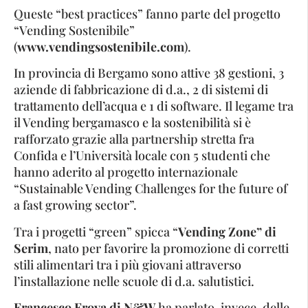
Queste “best practices” fanno parte del progetto
“Vending Sostenibile”
(
www.vendingsostenibile.com
).
In provincia di Bergamo sono attive 38 gestioni, 3
aziende di fabbricazione di d.a., 2 di sistemi di
trattamento dell’acqua e 1 di software. Il legame tra
il Vending bergamasco e la sostenibilità si è
rafforzato grazie alla partnership stretta fra
Confida e l’Università locale con 5 studenti che
hanno aderito al progetto internazionale
“Sustainable Vending Challenges for the future of
a fast growing sector”.
Tra i progetti “green” spicca “
Vending Zone” di
Serim
, nato per favorire la promozione di corretti
stili alimentari tra i più giovani attraverso
l’installazione nelle scuole di d.a. salutistici.
Francesco Frova di N&W
ha parlato, invece, delle