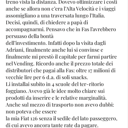
treno vista la distanza. Dovevo ottimizzare i costi
anche se allora non c’era l’Alta Velocità e i viaggi
assomigliano a una traversata lungo l’Italia.
Decisi, quindi, di chiedere a papà di
accompagnarmi. Pensavo che in Fas l’avrebbero
persuaso della bontà
dell’investimento. Infatti dopo la visita dagli
Adriani, finalmente anche lui si convinse e
finalmente mi prestò il capitale per farmi partire
nel Vending. Ricordo anche il prezzo totale dei
distributori che pagai alla Fas: oltre 17 milioni di
vecchie lire per 6 d.a. di soli snacks.
Li installai subito in 4 scuole del ter-ritorio
foggiano. Avevo già le idee molto chiare sui
prodotti da inserire e le relative marginalità.
Anche sul mezzo di trasporto non avevo dubbi:
non poteva che essere
la mia Fiat 126 senza il sedile del lato passeggero,
di cui avevo ancora tante rate da pagare.