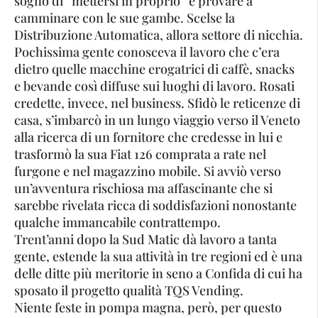
sogno di “mettersi in proprio” e provare a
camminare con le sue gambe. Scelse la
Distribuzione Automatica, allora settore di nicchia.
Pochissima gente conosceva il lavoro che c’era
dietro quelle macchine erogatrici di caffè, snacks
e bevande così diffuse sui luoghi di lavoro. Rosati
credette, invece, nel business. Sfidò le reticenze di
casa, s’imbarcò in un lungo viaggio verso il Veneto
alla ricerca di un fornitore che credesse in lui e
trasformò la sua Fiat 126 comprata a rate nel
furgone e nel magazzino mobile. Si avviò verso
un’avventura rischiosa ma affascinante che si
sarebbe rivelata ricca di soddisfazioni nonostante
qualche immancabile contrattempo.
Trent’anni dopo la Sud Matic dà lavoro a tanta
gente, estende la sua attività in tre regioni ed è una
delle ditte più meritorie in seno a Confida di cui ha
sposato il progetto qualità TQS Vending.
Niente feste in pompa magna, però, per questo