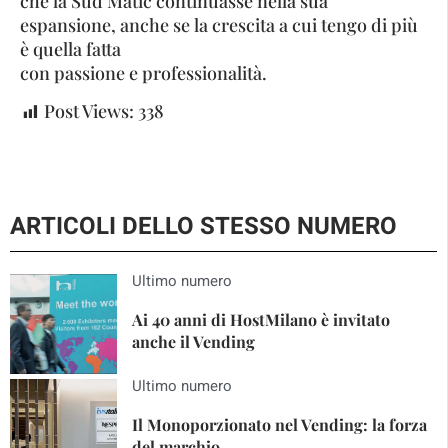
che la Sud Matic continuasse nella sua
espansione, anche se la crescita a cui tengo di più
è quella fatta
con passione e professionalità.
Post Views:
338
ARTICOLI DELLO STESSO NUMERO
Ultimo numero
Ai 40 anni di HostMilano è invitato
anche il Vending
Ultimo numero
Il Monoporzionato nel Vending: la forza
del marchio