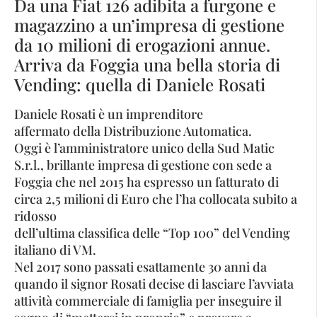
Da una Fiat 126 adibita a furgone e
magazzino a un’impresa di gestione
da 10 milioni di erogazioni annue.
Arriva da Foggia una bella storia di
Vending: quella di Daniele Rosati
Daniele Rosati è un imprenditore
affermato della Distribuzione Automatica.
Oggi è l’amministratore unico della Sud Matic
S.r.l., brillante impresa di gestione con sede a
Foggia che nel 2015 ha espresso un fatturato di
circa 2,5 milioni di Euro che l’ha collocata subito a
ridosso
dell’ultima classifica delle “Top 100” del Vending
italiano di VM.
Nel 2017 sono passati esattamente 30 anni da
quando il signor Rosati decise di lasciare l’avviata
attività commerciale di famiglia per inseguire il