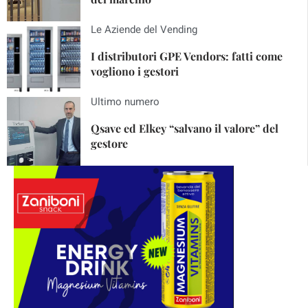
Le Aziende del Vending
I distributori GPE Vendors: fatti come
vogliono i gestori
Ultimo numero
Qsave ed Elkey “salvano il valore” del
gestore