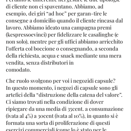
di cliente non ci spaventano. Abbiamo, ad
esempio, dei giri “ad hoc” per garan-tire le
consegne a domicilio quando il cliente rincasa dal
lavoro. Abbiamo ideato una campagna premi
(kespressoevinci) per fidelizzare le casalinghe (e
non solo), mentre per gli uffici abbiamo arricchito
l’offerta col boccione o consegnando, a seconda
della richiesta, acqua e snack mediante una mera
vendita, senza distributori in
comodato.
Che ruolo svolgono per voi i negozidi capsule?
In questo momento, i negozi di capsule sono gli
artefici della “distruzione della catena del valore”.
Ci siamo trovati nella condizione di dover
ripiegare da una media di 35cent. a consumazione
(ivata al 4%) a 30cent (ivata al 10%), in quanto si è
formata una sorta di proliferazione di questi
esercizi commerciali (come lo è stato per le