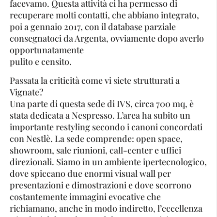
facevamo. Questa attività ci ha permesso di
recuperare molti contatti, che abbiano integrato,
poi a gennaio 2017, con il database parziale
consegnatoci da Argenta, ovviamente dopo averlo
opportunatamente
pulito e censito.
Passata la criticità come vi siete strutturati a
Vignate?
Una parte di questa sede di IVS, circa 700 mq, è
stata dedicata a Nespresso. L’area ha subito un
importante restyling secondo i canoni concordati
con Nestlè. La sede comprende: open space,
showroom, sale riunioni, call-center e uffici
direzionali. Siamo in un ambiente ipertecnologico,
dove spiccano due enormi visual wall per
presentazioni e dimostrazioni e dove scorrono
costantemente immagini evocative che
richiamano, anche in modo indiretto, l’eccellenza