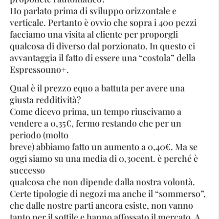
Ho parlato prima di sviluppo orizzontale e
verticale. Pertanto è ovvio che sopra i 400 pezzi
facciamo una visita al cliente per proporgli
qualcosa di diverso dal porzionato. In questo ci
avvantaggia il fatto di essere una “costola” della
Espressouno+.
Qual è il prezzo equo a battuta per avere una
giusta redditività?
Come dicevo prima, un tempo riuscivamo a
vendere a 0,35€, fermo restando che per un
periodo (molto
breve) abbiamo fatto un aumento a 0,40€. Ma se
oggi siamo su una media di 0,30cent. è perché è
successo
qualcosa che non dipende dalla nostra volontà.
Certe tipologie di negozi ma anche il “sommerso”,
che dalle nostre parti ancora esiste, non vanno
tanto per il sottile e hanno affossato il mercato. A