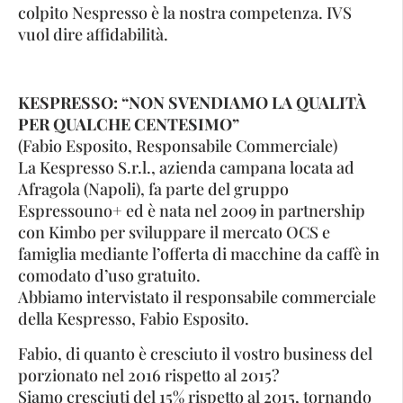
colpito Nespresso è la nostra competenza. IVS
vuol dire affidabilità.
KESPRESSO: “NON SVENDIAMO LA QUALITÀ
PER QUALCHE CENTESIMO”
(Fabio Esposito, Responsabile Commerciale)
La Kespresso S.r.l., azienda campana locata ad
Afragola (Napoli), fa parte del gruppo
Espressouno+ ed è nata nel 2009 in partnership
con Kimbo per sviluppare il mercato OCS e
famiglia mediante l’offerta di macchine da caffè in
comodato d’uso gratuito.
Abbiamo intervistato il responsabile commerciale
della Kespresso, Fabio Esposito.
Fabio, di quanto è cresciuto il vostro business del
porzionato nel 2016 rispetto al 2015?
Siamo cresciuti del 15% rispetto al 2015, tornando