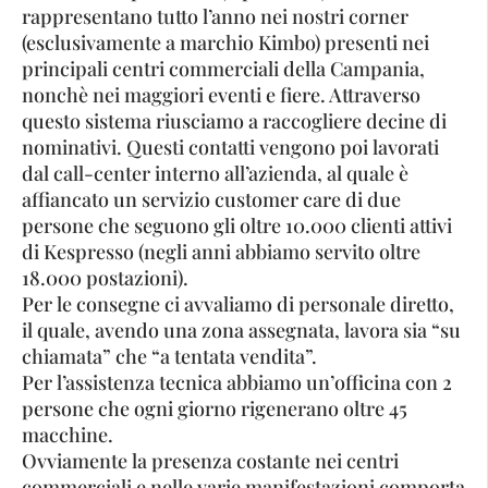
rappresentano tutto l’anno nei nostri corner
(esclusivamente a marchio Kimbo) presenti nei
principali centri commerciali della Campania,
nonchè nei maggiori eventi e fiere. Attraverso
questo sistema riusciamo a raccogliere decine di
nominativi. Questi contatti vengono poi lavorati
dal call-center interno all’azienda, al quale è
affiancato un servizio customer care di due
persone che seguono gli oltre 10.000 clienti attivi
di Kespresso (negli anni abbiamo servito oltre
18.000 postazioni).
Per le consegne ci avvaliamo di personale diretto,
il quale, avendo una zona assegnata, lavora sia “su
chiamata” che “a tentata vendita”.
Per l’assistenza tecnica abbiamo un’officina con 2
persone che ogni giorno rigenerano oltre 45
macchine.
Ovviamente la presenza costante nei centri
commerciali e nelle varie manifestazioni comporta