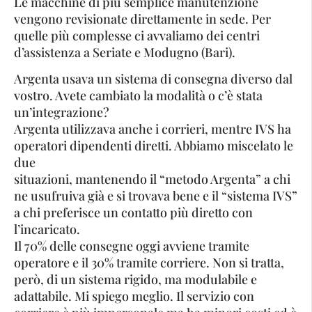
Le macchine di più semplice manutenzione
vengono revisionate direttamente in sede. Per
quelle più complesse ci avvaliamo dei centri
d’assistenza a Seriate e Modugno (Bari).
Argenta usava un sistema di consegna diverso dal
vostro. Avete cambiato la modalità o c’è stata
un’integrazione?
Argenta utilizzava anche i corrieri, mentre IVS ha
operatori dipendenti diretti. Abbiamo miscelato le
due
situazioni, mantenendo il “metodo Argenta” a chi
ne usufruiva già e si trovava bene e il “sistema IVS”
a chi preferisce un contatto più diretto con
l’incaricato.
Il 70% delle consegne oggi avviene tramite
operatore e il 30% tramite corriere. Non si tratta,
però, di un sistema rigido, ma modulabile e
adattabile. Mi spiego meglio. Il servizio con