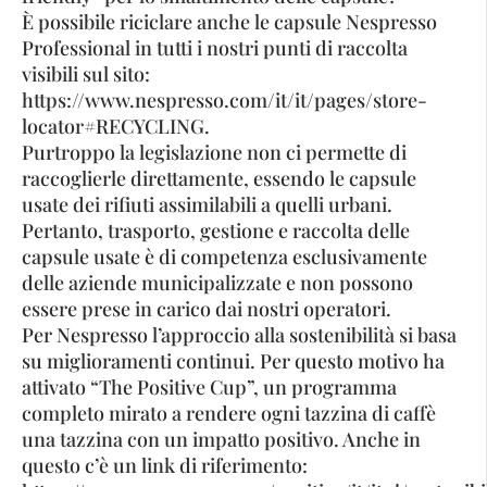
È possibile riciclare anche le capsule Nespresso
Professional in tutti i nostri punti di raccolta
visibili sul sito:
https://www.nespresso.com/it/it/pages/store-
locator#RECYCLING.
Purtroppo la legislazione non ci permette di
raccoglierle direttamente, essendo le capsule
usate dei rifiuti assimilabili a quelli urbani.
Pertanto, trasporto, gestione e raccolta delle
capsule usate è di competenza esclusivamente
delle aziende municipalizzate e non possono
essere prese in carico dai nostri operatori.
Per Nespresso l’approccio alla sostenibilità si basa
su miglioramenti continui. Per questo motivo ha
attivato “The Positive Cup”, un programma
completo mirato a rendere ogni tazzina di caffè
una tazzina con un impatto positivo. Anche in
questo c’è un link di riferimento: