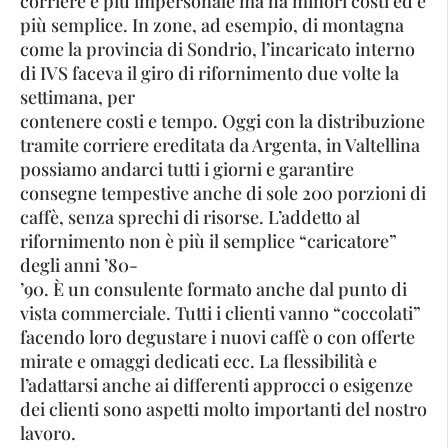
corriere è più impersonale ma ha minori costi ed è
più semplice. In zone, ad esempio, di montagna
come la provincia di Sondrio, l’incaricato interno
di IVS faceva il giro di rifornimento due volte la
settimana, per
contenere costi e tempo. Oggi con la distribuzione
tramite corriere ereditata da Argenta, in Valtellina
possiamo andarci tutti i giorni e garantire
consegne tempestive anche di sole 200 porzioni di
caffè, senza sprechi di risorse. L’addetto al
rifornimento non è più il semplice “caricatore”
degli anni ’80-
’90. È un consulente formato anche dal punto di
vista commerciale. Tutti i clienti vanno “coccolati”
facendo loro degustare i nuovi caffè o con offerte
mirate e omaggi dedicati ecc. La flessibilità e
l’adattarsi anche ai differenti approcci o esigenze
dei clienti sono aspetti molto importanti del nostro
lavoro.