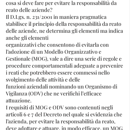
cosa si deve fare per evitare la responsabilità da
reato delle aziende?
Il D.Lgs. n. 231/2001 in maniera pragmatica
stabilisce il principio della responsabilità da reato
delle aziende, ne determina gli elementi ma indica
anche gli elementi
organizzativi che consentono di evitarla con
l’adozione di un Modello Organizzativo e
Gestionale (MOG), vale a dire una serie di regole e
procedure comportamentali adeguate a prevenire
i reati che potrebbero essere commessi nello
svolgimento delle attività e delle
funzioni aziendali nominando un Organismo di
Vigilanza (ODV) che ne verifichi l’efficace
attuazione.
I requisiti di MOG e ODV sono contenuti negli
articoli 6 e 7 del Decreto nel quale si evidenzia che
l’azienda, per evitare la responsabilità da reato,
deve adottare e attuare, in modo efficace, un MOG