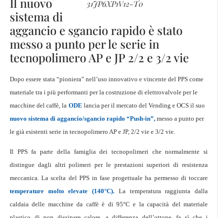
Il nuovo
31JP6XP1V12-T0
sistema di
aggancio e sgancio rapido è stato
messo a punto per le serie in
tecnopolimero AP e JP 2/2 e 3/2 vie
Dopo essere stata “pioniera” nell’uso innovativo e vincente del PPS come
materiale tra i più performanti per la costruzione di elettrovalvole per le
macchine del caffè, la
ODE
lancia per il mercato del Vending e OCS il suo
nuovo sistema di aggancio/sgancio rapido “Push-in”,
messo a punto per
le già esistenti serie in tecnopolimero AP e JP, 2/2 vie e 3/2 vie.
Il PPS fa parte della famiglia dei tecnopolimeri che normalmente si
distingue dagli altri polimeri per le prestazioni superiori di resistenza
meccanica. La scelta del PPS in fase progettuale ha permesso di toccare
temperature molto elevate (140°C).
La temperatura raggiunta dalla
caldaia delle macchine da caffè è di 95°C e la capacità del materiale
plastico di non dissipare calore, a differenza dell’ottone, fa sì che i