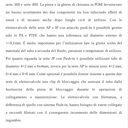
serie 300 e serie 400. La pinza e la ghiera di chiusura in POM favoriscono
un buono scorrimento dei due componenti tra loro riducendo effetti di
usura e di incastro anche dopo lunghi cicli di utilizzo. Con le
elettrovalvole delle serie AP e JP con attacchi push-in è possibile gestire
tubi in PA e PTFE che hanno una tolleranza sul diametro esterno di
+/-0,1mm. È molto importante per l’utilizzatore fare la giusta scelta del
materiale del tubo a seconda del fluido, pressioni e temperature di utilizzo.
Per quanto riguarda la serie JP con Push-in è possibile utilizzare tubi di
diametro 4×2 mm e 6x4mm, invece per la serie AP le misure sono 4×2 mm,
6×4 mm e 8×6 mm. Come optional è possibile fornire insieme a queste due
serie di elettrovalvole una clip di bloccaggio che assicura il tubo dalla
fuoriuscita della pinza di bloccaggio durante le operazioni di
collegamento o manutenzione. Le elettrovalvole con filettatura, a
differenza di quelle con sistema Push-in, hanno bisogno di essere collegate
a raccordi filettati con il conseguente incremento delle dimensioni di
ingombro.