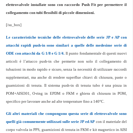
elettrovalvole installate sono con raccordo Push Fit per permettere il
collegamento con tubi flessibili di piccole dimensioni.
[/su_box]
Le caratteristiche tecniche delle elettrovalvole delle serie JP e AP con
attacchi rapidi push-in sono similari a quelle delle medesime serie di
ODE con attacchi da G 1/8 e G 1/4.
Il punto fondamentale di questi nuovi
articoli è l’attacco push-in che permette non solo il collegamento di
tubazioni in modo rapido e sicuro, senza la necessità di utilizzare raccordi
supplementari, ma anche di rendere superflue chiavi di chiusura, paste o
guarnizioni di tenuta. Il sistema push-in di tenuta tubo è una pinza in
POM+AISI301, O-ring in EPDM o FKM e ghiera di chiusura in POM,
specifico per lavorare anche ad alte temperature fino a 140°C.
Gli altri materiali che compongono questa serie di elettrovalvole sono
quelli già comunemente utilizzati sulle serie JP ed AP
con il materiale del
corpo valvola in PPS, guarnizioni di tenuta in FKM e kit magnetico in AISI