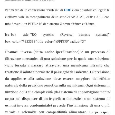
Per mezzo delle connessioni “Push-in” di
ODE
è ora possibile collegare le
elettrovalvole in tecnopolimero delle serie 21AP, 31AP, 21JP e 31JP con
tubi flessibili in PTFE e PA di diametro Ø 4mm, Ø 6mm e Ø 8mm.
[su_box title=”RO systems (Reverse osmosis systems)”
box_color=”#333333″ title_color=”#FFFFFF” radius=”3″]
L’osmosi inversa (detta anche iperfiltrazione) è un processo di
filtrazione meccanica di una soluzione per la quale una soluzione
viene forzata a passare attraverso una membrana filtrante che
trattiene il soluto e permette il passaggio del solvente. La pressione
da applicare alla soluzione deve essere maggiore dell’effetto
naturale della pressione osmotica sulla membrana. Ogni sistema in
funzione della sua complessità (dal sistema di approvvigionamento
acqua nel dispenser di un frigorifero domestico a un sistema di
osmosi inversa condominiale) prevede l’installazione di una o più
valvole a solenoide con compatibilità alimentare.
Le principali